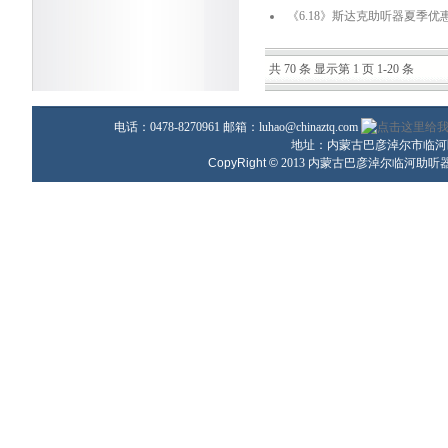
《6.18》斯达克助听器夏季优
共 70 条 显示第 1 页 1-20 条
电话：0478-8270961 邮箱：
luhao@chinaztq.com
地址：内蒙古巴彦淖尔市临河区
CopyRight ©
2013
内蒙古巴彦淖尔临河助听