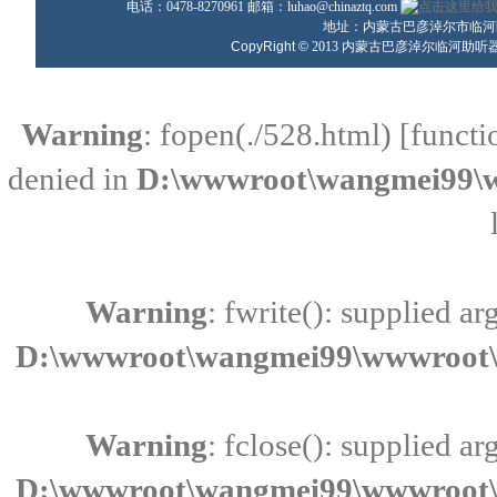
电话：0478-8270961 邮箱：
luhao@chinaztq.com
地址：内蒙古巴彦淖尔市临河区
CopyRight ©
2013
内蒙古巴彦淖尔临河助听
Warning
: fopen(./528.html) [
functi
denied in
D:\wwwroot\wangmei99\w
Warning
: fwrite(): supplied a
D:\wwwroot\wangmei99\wwwroot\i
Warning
: fclose(): supplied a
D:\wwwroot\wangmei99\wwwroot\i